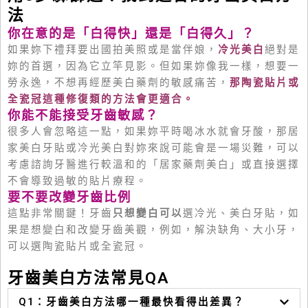
法
你在意的是「白得快」還是「白得久」？
如果妳下禮拜要出國拍美照或是當伴娘，
冷光美白
絕對是
妳的首選，因為它立竿見影。但如果妳像我一樣，想要一
勞永逸，不想再經歷美白藥劑的敏感痛苦，
那
陶瓷貼片或
全瓷冠這種修復類的方法會更適合。
你能不能接受牙齒敏感？
很多人會忽略這一點，如果妳平時喝冰水就會牙酸，那居
家美白牙貼或冷光美白對妳來說可能會是一場災難，可以
考慮諮詢牙醫進行較溫和的「居家藥劑美白」或直接選擇
不會導致過敏的貼片療程。
要不要改變牙齒比例
這點非常關鍵！牙齒
只想變白可以
選冷光、美白牙貼，如
果是
想變白和改變牙齒美觀，例如，解決缺角、大小牙，
可以選陶瓷貼片或全瓷冠。
牙齒美白方法常見QA
Q1：牙齒美白方法哪一種最快看得出差異？