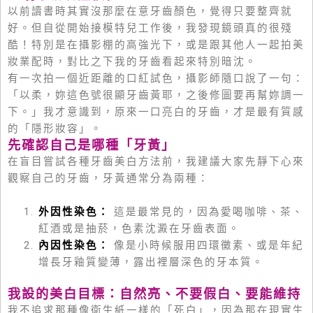
以前讀書時其實沒那麼在意牙齒顏色，覺得只要整齊就
好。但自從開始接模特兒工作後，我發現鏡頭真的很殘
酷！特別是在攝影棚的高強光下，或是跟其他人一起拍美
妝業配時，對比之下我的牙齒看起來特別暗沈。
有一次拍一個近距離的口紅試色，攝影師隨口說了一句：
「以柔，妳這色號很顯牙齒黃耶，之後修圖要再幫妳調一
下。」我才意識到，原來一口亮白的牙齒，才是最有質感
的「隱形妝容」。
先確認自己是哪種「牙黃」
在盲目嘗試各種牙齒美白方法前，我建議大家先靜下心來
觀察自己的牙齒，牙黃通常分為兩種：
外因性染色：
這是最常見的，因為愛喝咖啡、茶、
紅酒或是抽菸，色素沈澱在牙齒表面。
內因性染色：
像是小時候服用四環黴素、或是年紀
增長牙釉質變薄，露出裡層深色的牙本質。
我設的美白目標：自然亮、不要假白、要能維持
我不追求那種像衛生紙一樣的「死白」，因為那在現實生