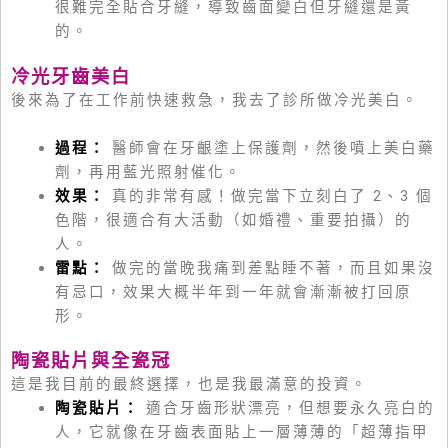
很難完全貼合牙縫，導致齒面變白但牙縫還是黃
的。
冷光牙齒美白
後來為了在工作前快速救急，我去了診所做冷光美白。
過程：
醫師會在牙齦塗上保護劑，然後噴上美白藥
劑，再用藍光照射催化。
效果：
真的非常有感！做完當下立刻白了 2、3 個
色階，很適合有大活動（如婚禮、重要拍攝）的
人。
雷點：
做完的當晚我痛到差點睡不著，而且如果沒
有忌口，效果大概半年到一年就會漸漸被打回原
形。
陶瓷貼片與全瓷冠
這是我目前的最終選擇，也是我最滿意的投資。
陶瓷貼片：
適合牙齒形狀漂亮，但想要永久亮白的
人，它就像在牙齒表面貼上一層薄薄的「超薄指甲