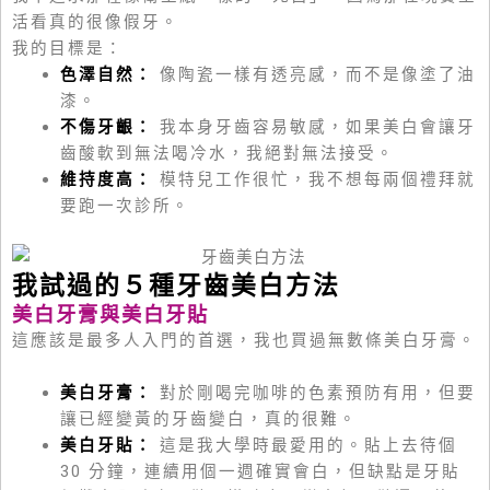
活看真的很像假牙。
我的目標是：
色澤自然：
像陶瓷一樣有透亮感，而不是像塗了油
漆。
不傷牙齦：
我本身牙齒容易敏感，如果美白會讓牙
齒酸軟到無法喝冷水，我絕對無法接受。
維持度高：
模特兒工作很忙，我不想每兩個禮拜就
要跑一次診所。
我試過的５種牙齒美白方法
美白牙膏與美白牙貼
這應該是最多人入門的首選，我也買過無數條美白牙膏。
美白牙膏：
對於剛喝完咖啡的色素預防有用，但要
讓已經變黃的牙齒變白，真的很難。
美白牙貼：
這是我大學時最愛用的。貼上去待個
30 分鐘，連續用個一週確實會白，但缺點是牙貼