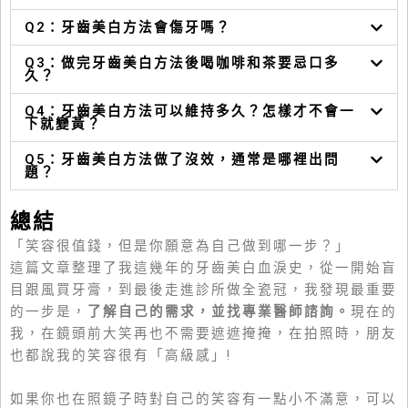
Q2：牙齒美白方法會傷牙嗎？
Q3：做完牙齒美白方法後喝咖啡和茶要忌口多
久？
Q4：牙齒美白方法可以維持多久？怎樣才不會一
下就變黃？
Q5：牙齒美白方法做了沒效，通常是哪裡出問
題？
總結
「笑容很值錢，但是你願意為自己做到哪一步？」
這篇文章整理了我這幾年的牙齒美白血淚史，從一開始盲
目跟風買牙膏，到最後走進診所做全瓷冠，我發現最重要
的一步是，
了解自己的需求，並找專業醫師諮詢。
現在的
我，在鏡頭前大笑再也不需要遮遮掩掩，在拍照時，朋友
也都說我的笑容很有「高級感」!
如果你也在照鏡子時對自己的笑容有一點小不滿意，可以