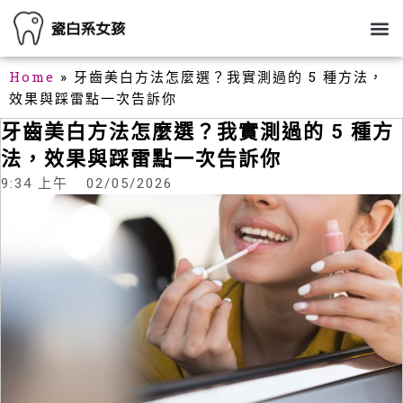
跳
M
關於我
部落格
全瓷冠美齒
生活美感分享
至
主
要
Home
»
牙齒美白方法怎麼選？我實測過的 5 種方法，
內
效果與踩雷點一次告訴你
容
牙齒美白方法怎麼選？我實測過的 5 種方
法，效果與踩雷點一次告訴你
9:34 上午
02/05/2026