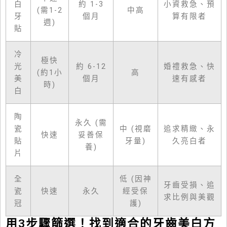
白
約 1-3
小資救急、預
(需1-2
中高
牙
個月
算有限者
週)
貼
冷
極快
光
約 6-12
婚禮救急、快
(約1小
高
美
個月
速有感者
時)
白
陶
永久 (需
瓷
中 (視磨
追求精緻、永
快速
妥善保
貼
牙量)
久亮白者
養)
片
全
低 (因神
牙齒受損、追
瓷
快速
永久
經受保
求比例與美觀
冠
護)
用3步驟篩選！找到適合的牙齒美白方