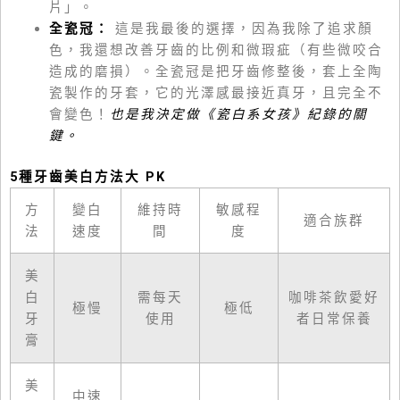
片」。
全瓷冠：
這是我最後的選擇，因為我除了追求顏
色，我還想改善牙齒的比例和微瑕疵（有些微咬合
造成的磨損）。全瓷冠是把牙齒修整後，套上全陶
瓷製作的牙套，它的光澤感最接近真牙，且完全不
會變色！
也是我決定做《瓷白系女孩》紀錄的關
鍵。
5種牙齒美白方法大 PK
方
變白
維持時
敏感程
適合族群
法
速度
間
度
美
白
需每天
咖啡茶飲愛好
極慢
極低
牙
使用
者日常保養
膏
美
中速